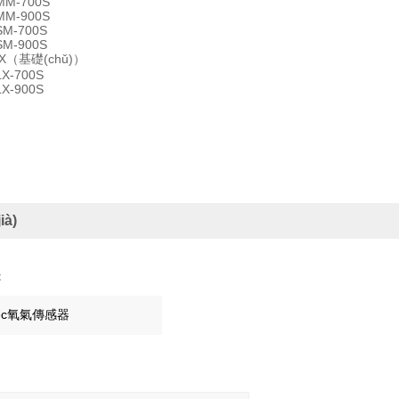
CMM-700S
CMM-900S
SM-700S
SM-900S
（基礎(chǔ)）
LX-700S
LX-900S
à)
：