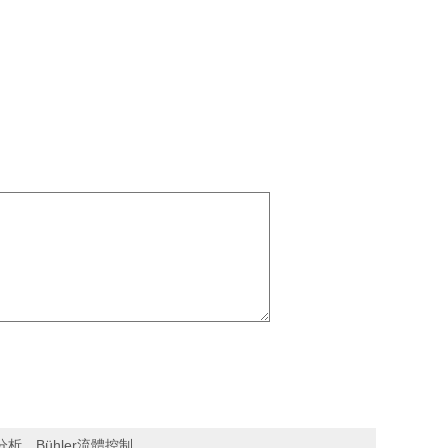
，Bühler流體控制