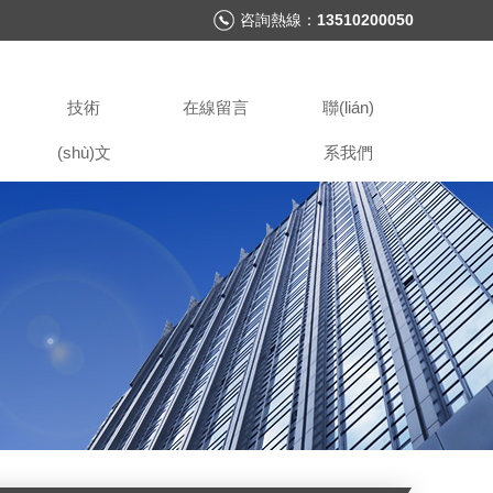
咨詢熱線：
13510200050
技術
在線留言
聯(lián)
(shù)文
系我們
章