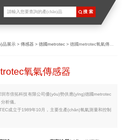
ǎn)品展示
>
傳感器
>
德國metrotec
> 德國metrotec氧氣傳感器
trotec氧氣傳感器
圳市倍拓科技有限公司優(yōu)勢供應(yīng)德國metrotec
，分析儀。
TEC成立于1989年10月，主要生產(chǎn)氧氣測量和控制