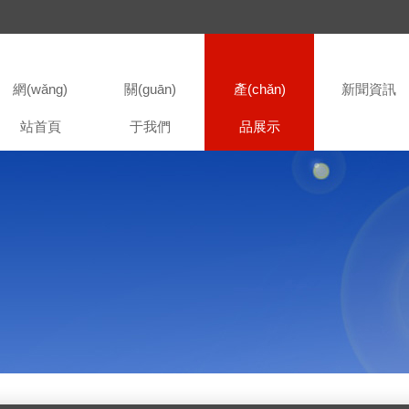
網(wǎng)
關(guān)
產(chǎn)
新聞資訊
站首頁
于我們
品展示