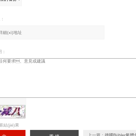
址：
明：
碼：
算結(jié)果
上一篇：
德國Bühler氣體分析