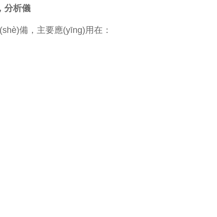
，分析儀
shè)備，主要應(yīng)用在：