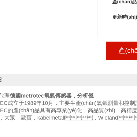
產(chǎn
更新時(shí
產(ch
紹
代理
德國metrotec氧氣傳感器，分析儀
TEC成立于1989年10月，主要生產(chǎn)氧氣測量和控制設(
TEC的產(chǎn)品具有高專業(yè)化，高品質(zhì)，高
大眾，歐寶，kabelmetall，Wieland