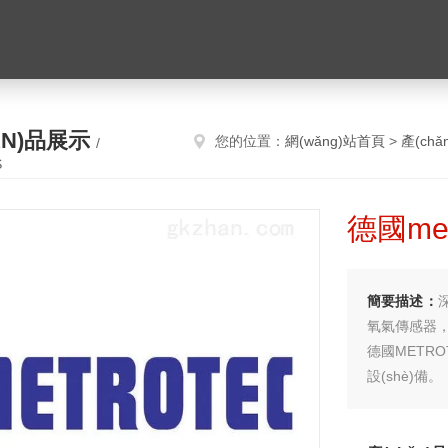
ǍN)品展示
您的位置：
網(wǎng)站首頁
>
產(ch
/
S
德國me
簡要描述：
深
氧氣傳感器
德國METRO
設(shè)備。