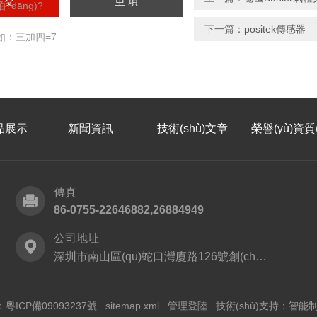
dāng)?
下一篇：
positek傳感器
，如：三加四=7
)品展示
新聞資訊
技術(shù)文章
榮譽(yù)資質(
傳真
86-0755-22646882,26884949
公司地址
深圳市南山區(qū)蛇口灣廈路126號創(chuàng)新服務(wù)基地二期B316室
：
粵ICP備09093237號
sitemap.xml
管理登陸
技術(shù)支持：
智能